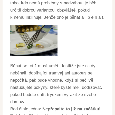
toho, kdo nemá problémy s nadváhou, je běh
určitě dobrou variantou, obzvláště, pokud
k němu inklinuje. Jenže ono je běhat a b ě h a t.
Běhat se totiž musí umět. Jestliže jste nikdy
neběhali, dobíhající tramvaj ani autobus se
nepočítá, pak bude vhodné, když si pečlivě
nastudujete pokyny, které byste měli dodržovat,
pokud budete chtít tryskem vyrazit ze svého
domova.
Bod číslo jedna:
Nepřepalte to již na začátku!