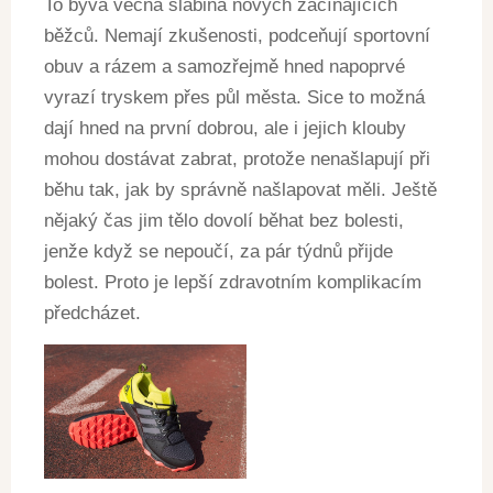
To bývá věčná slabina nových začínajících
běžců. Nemají zkušenosti, podceňují sportovní
obuv a rázem a samozřejmě hned napoprvé
vyrazí tryskem přes půl města. Sice to možná
dají hned na první dobrou, ale i jejich klouby
mohou dostávat zabrat, protože nenašlapují při
běhu tak, jak by správně našlapovat měli. Ještě
nějaký čas jim tělo dovolí běhat bez bolesti,
jenže když se nepoučí, za pár týdnů přijde
bolest. Proto je lepší zdravotním komplikacím
předcházet.