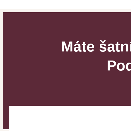
Máte šatn
Pod