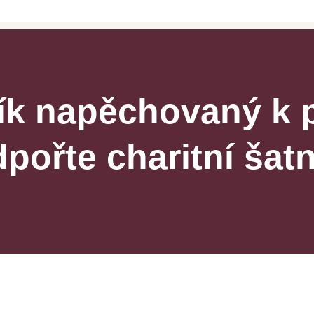
ík napěchovaný k 
pořte charitní šatn