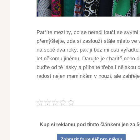
Patříte mezi ty, co se neradi loučí se svými
přemýšlejte, zda si zaslouží stále místo ve
na sobě dva roky, pak ji bez milosti vyřaďte.
let někomu jinému. Darujte je charitě nebo
buďte od té lásky a přibalte třeba i nějakou
radost nejen maminkám v nouzi, ale zahřej
Kup si reklamu pod tímto článkem jen za 
Zobrazit formulář pro nákup