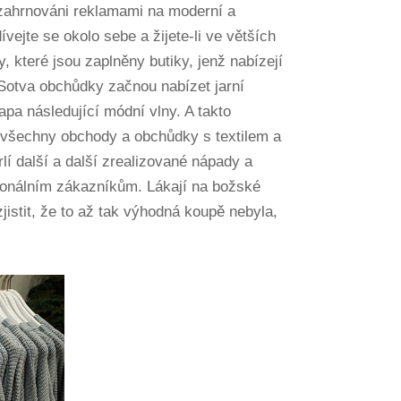
zahrnováni reklamami na moderní a
ívejte se okolo sebe a žijete-li ve větších
, které jsou zaplněny butiky, jenž nabízejí
Sotva obchůdky začnou nabízet jarní
tapa následující módní vlny. A takto
í všechny obchody a obchůdky s textilem a
lí další a další zrealizované nápady a
ionálním zákazníkům. Lákají na božské
istit, že to až tak výhodná koupě nebyla,