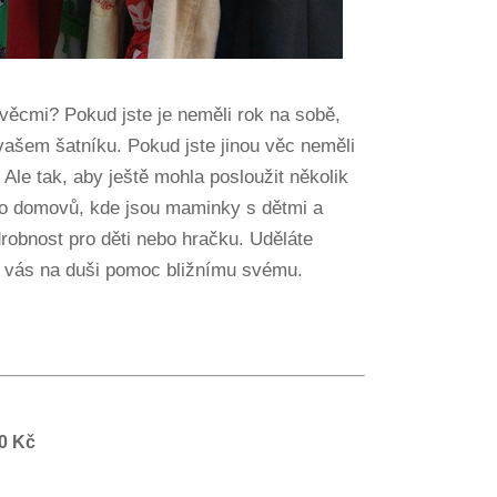
 věcmi? Pokud jste je neměli rok na sobě,
 vašem šatníku. Pokud jste jinou věc neměli
 Ale tak, aby ještě mohla posloužit několik
 do domovů, kde jsou maminky s dětmi a
 drobnost pro děti nebo hračku. Uděláte
e vás na duši pomoc bližnímu svému.
50 Kč