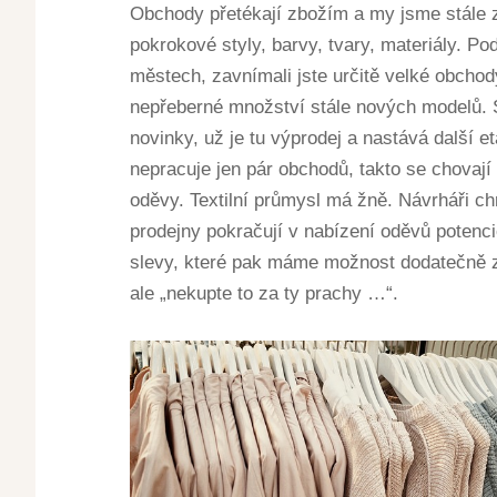
Obchody přetékají zbožím a my jsme stále 
pokrokové styly, barvy, tvary, materiály. Pod
městech, zavnímali jste určitě velké obchody
nepřeberné množství stále nových modelů. 
novinky, už je tu výprodej a nastává další e
nepracuje jen pár obchodů, takto se chovaj
oděvy. Textilní průmysl má žně. Návrháři chr
prodejny pokračují v nabízení oděvů potenc
slevy, které pak máme možnost dodatečně zj
ale „nekupte to za ty prachy …“.