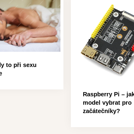
y to při sexu
e
Raspberry Pi – ja
model vybrat pro
začátečníky?