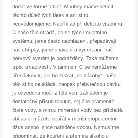
dodat ve formě tablet. Mnohdy máme deficit
těchto důležitých látek a ani si to
neuvědomujeme. Například při deficitu vitamínu
C naše tělo strádá, co se týče imunitního
systému, jsme často nachlazeni, přepadávají
nás chřipky, jsme unavení a vyčerpaní, náš
nervový systém je podrážděný. Také můžeme
trpět krvácivostí. Vitamínem C se nemůžeme
předávkovat, ani ho získat „do zásoby“, naše
tělo si ho neukládá, naopak přebytečnou dávku
je odvedena močí z těla ven. základem je i
dostatečný přísun tekutin, nejlépe pramenité
čisté vody, s mírou minerální vody bez příchutě,
občas si můžete dopřát v menší stoprocentní
džus anebo lehce naředěný vodou. Nemusíme
připomínat, že kouření a přemíra alkoholu