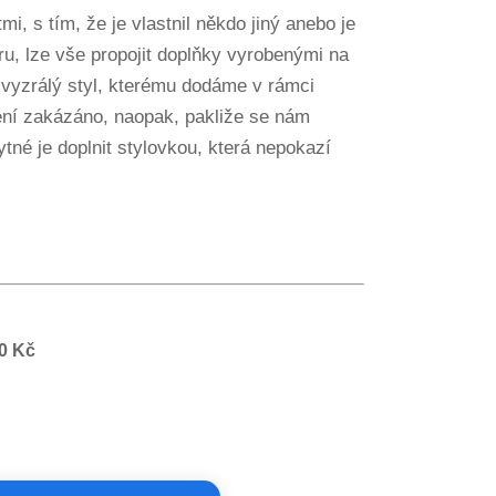
, s tím, že je vlastnil někdo jiný anebo je
éru, lze vše propojit doplňky vyrobenými na
 vyzrálý styl, kterému dodáme v rámci
ení zakázáno, naopak, pakliže se nám
tné je doplnit stylovkou, která nepokazí
50 Kč