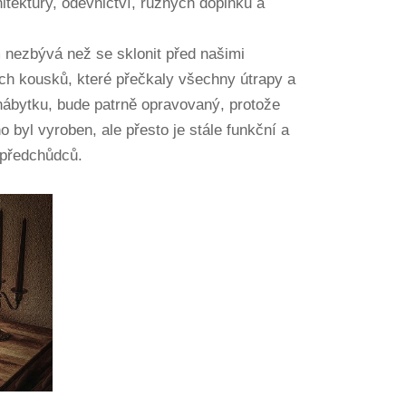
chitektury, oděvnictví, různých doplňků a
 nezbývá než se sklonit před našimi
lních kousků, které přečkaly všechny útrapy a
nábytku, bude patrně opravovaný, protože
 byl vyroben, ale přesto je stále funkční a
 předchůdců.