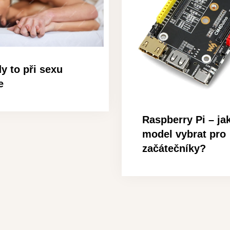
y to při sexu
e
Raspberry Pi – ja
model vybrat pro
začátečníky?