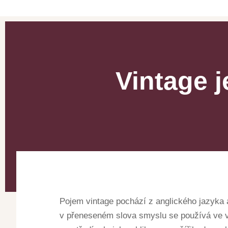
Vintage j
Pojem vintage pochází z anglického jazyka
v přeneseném slova smyslu se používá ve vz