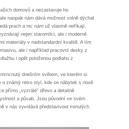
 našich domovů a nezastavuje ho
 ale naopak nám dává možnost volně dýchat
sedá prach a nic nám už vlastně neříkají.
vyznávají nejen staromilci, ale i moderně
ními materiály v nadstandardní kvalitě. A tím
 masivu, ale i například pracovní desky z
lažbu i opět položenou podlahu z
 šmrncnutý dnešním světem, ve kterém si
 o známý retro styl, kde se nábytek s nově
ce přímo „vyzrálé“ dřevo a detailně
smyslnost a půvab. Jsou původní ve svém
a ně v nás vyvolává představivost minulých