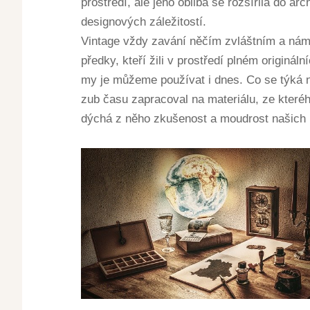
prostředí, ale jeho obliba se rozšířila do ar
designových záležitostí.
Vintage vždy zavání něčím zvláštním a nám
předky, kteří žili v prostředí plném originá
my je můžeme používat i dnes. Co se týká 
zub času zapracoval na materiálu, ze kterého
dýchá z něho zkušenost a moudrost našich