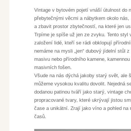
Vintage v bytovém pojetí vnáší útulnost do
přebytečnými věcmi a nábytkem okolo nás,
a zbavit prostor zbytečností, na které jen u
Trpíme je spíše už jen ze zvyku. Tento styl 
založení lidé, kteří se rádi obklopují přírod
nemáme na mysli „jen“ dubový jídelní stůl z
masivu nebo přírodního kamene, kamennou d
masivních fošen.
Všude na nás dýchá jakoby starý svět, ale
můžeme vysokou kvalitu dovolit. Nejedná se
dodanou patinou tváří jako starý, vintage ch
propracované tvary, které ukrývají jistou 
čase a unikátní. Zrají jako víno a pohled n
časů.