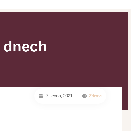
h dnech
7. ledna, 2021
Zdraví