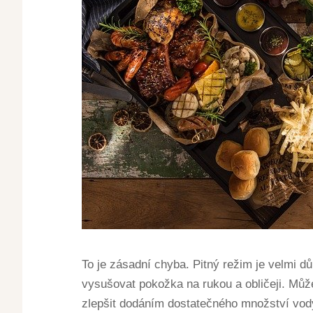
To je zásadní chyba. Pitný režim je velmi 
vysušovat pokožka na rukou a obličeji. Můž
zlepšit dodáním dostatečného množství vody