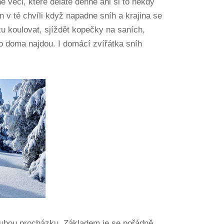
é věci, které děláte denně ani si to někdy
n v té chvíli když napadne sníh a krajina se
ku koulovat, sjíždět kopečky na saních,
o doma najdou. I domácí zvířátka sníh
ouhou procházku. Základem je se pořádně