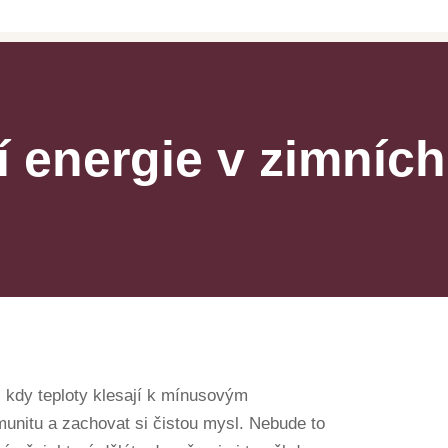
 energie v zimníc
, kdy teploty klesají k mínusovým
unitu a zachovat si čistou mysl. Nebude to