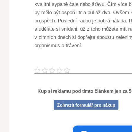
kvalitní sypané čaje nebo šťávu. Čím více 
by mělo být aspoň litr a půl až dva. Ovšem 
prospěch. Poslední radou je dobrá nálada. R
a uděláte si snídani, už z toho můžete mít r
v zimních dnech si dopřejte spoustu zelenin
organismus a trávení.
Kup si reklamu pod tímto článkem jen za 
Zobrazit formulář pro nákup