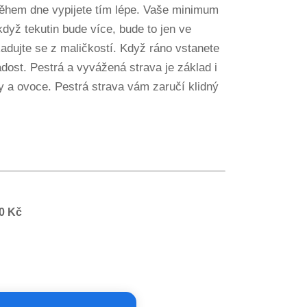
během dne vypijete tím lépe. Vaše minimum
když tekutin bude více, bude to jen ve
adujte se z maličkostí. Když ráno vstanete
adost. Pestrá a vyvážená strava je základ i
y a ovoce. Pestrá strava vám zaručí klidný
50 Kč