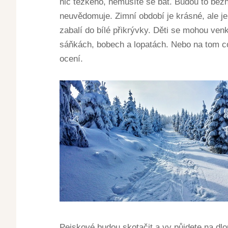
nic těžkého, nemusíte se bát. Budou to běžn
neuvědomuje. Zimní období je krásné, ale je
zabalí do bílé přikrývky. Děti se mohou ven
sáňkách, bobech a lopatách. Nebo na tom c
ocení.
Pejskové budou skotačit a vy půjdete na dl