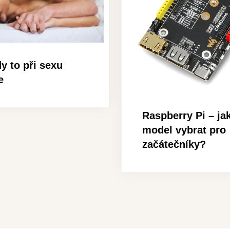
y to při sexu
e
Raspberry Pi – ja
model vybrat pro
začátečníky?