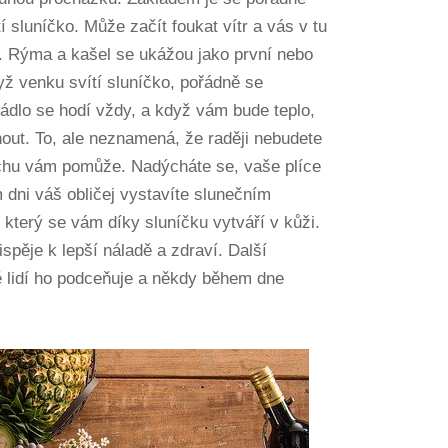
 sluníčko. Může začít foukat vítr a vás v tu
ě. Rýma a kašel se ukážou jako první nebo
yž venku svítí sluníčko, pořádně se
rádlo se hodí vždy, a když vám bude teplo,
nout. To, ale neznamená, že raději nebudete
chu vám pomůže. Nadýcháte se, vaše plíce
 dni váš obličej vystavíte slunečním
který se vám díky sluníčku vytváří v kůži.
spěje k lepší náladě a zdraví. Další
ě lidí ho podceňuje a někdy během dne