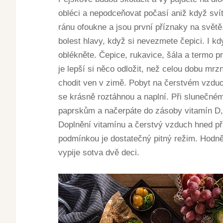
obléci a nepodceňovat počasí aniž když svítí
ránu ofoukne a jsou první příznaky na svět
bolest hlavy, když si nevezmete čepici. I kd
oblékněte. Čepice, rukavice, šála a termo p
je lepší si něco odložit, než celou dobu mrz
chodit ven v zimě. Pobyt na čerstvém vzdu
se krásně roztáhnou a naplní. Při slunečném
paprskům a načerpáte do zásoby vitamín D, 
Doplnění vitamínu a čerstvý vzduch hned při
podmínkou je dostatečný pitný režim. Hodn
vypije sotva dvě deci.