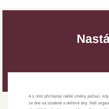
Nastá
A s nimi přicházejí náhlé změny počasí, kd
ze dne na studené a deštivé dny. Náš organ