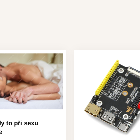
y to při sexu
e