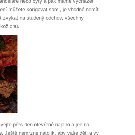
kanceláře nebo byty a pak máme vycházet
ení můžete korigovat sami, je vhodné nemít
ít zvykat na studený odchov, všechny
 kožichů.
ejte přes den otevřené naplno a jen na
e. Ještě nemrzne natolik, aby vaše děti a vy