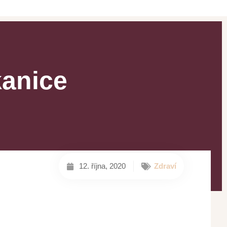
kanice
12. října, 2020
Zdraví