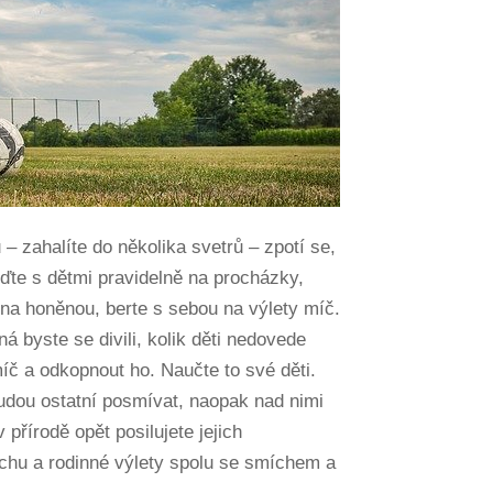
 – zahalíte do několika svetrů – zpotí se,
oďte s dětmi pravidelně na procházky,
i na honěnou, berte s sebou na výlety míč.
 byste se divili, kolik děti nedovede
míč a odkopnout ho. Naučte to své děti.
udou ostatní posmívat, naopak nad nimi
přírodě opět posilujete jejich
hu a rodinné výlety spolu se smíchem a