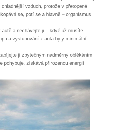
ý chladnější vzduch, protože v přetopené
 odkopává se, potí se a hlavně – organismus
v autě a nechávejte ji – když už musíte –
tupu a vystupování z auta byly minimální.
zabíjejte ji zbytečným nadměrný oblékáním
ce pohybuje, získává přirozenou energií