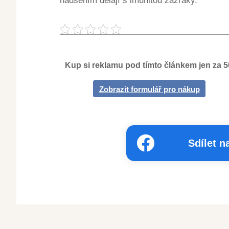
nadšením dělají s imunitou zázraky.
Kup si reklamu pod tímto článkem jen za 
Zobrazit formulář pro nákup
Sdílet 