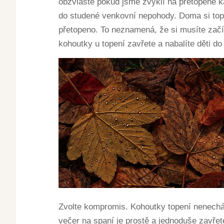
obzvláště pokud jsme zvyklí na přetopené 
do studené venkovní nepohody. Doma si top
přetopeno. To neznamená, že si musíte zač
kohoutky u topení zavřete a nabalíte děti do
Zvolte kompromis. Kohoutky topení nenecháv
večer na spaní je prostě a jednoduše zavřet