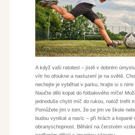
A když vaši ratolest – jistě v dobrém úmyslu
vítr ho ofoukne a nastuzení je na světě. Ch
nechejte je vyběhat v parku, hrajte si s nim
Naučte děti kopat do fotbalového míče! Možná
jednoduše chytit míč do rukou, natož trefit 
Pomůžete jim v tom, že se jim ve škole neb
budou vynikat a navíc – při hrách a kopané v 
obranyschopnost. Běhání na čerstvém vzduc