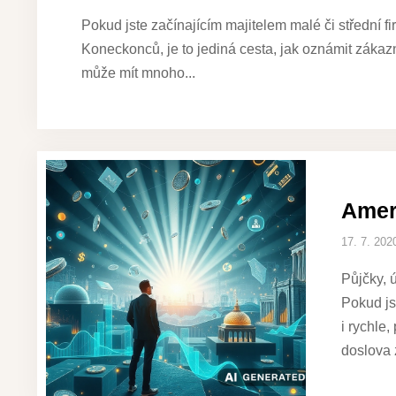
Pokud jste začínajícím majitelem malé či střední f
Koneckonců, je to jediná cesta, jak oznámit zákazní
může mít mnoho
Amer
17. 7. 202
Půjčky, 
Pokud js
i rychle
doslova 