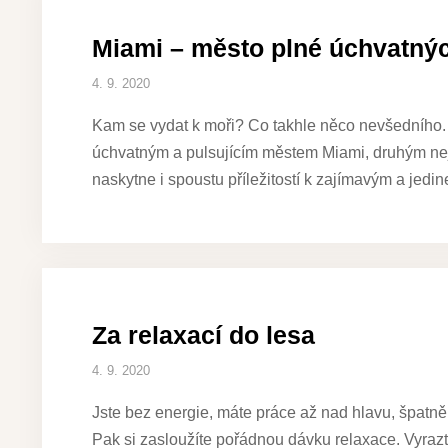
Miami – město plné úchvatný
4. 9. 2020
Kam se vydat k moři? Co takhle něco nevšedního. 
úchvatným a pulsujícím městem Miami, druhým ne
naskytne i spoustu příležitostí k zajímavým a jed
Za relaxací do lesa
4. 9. 2020
Jste bez energie, máte práce až nad hlavu, špatn
Pak si zasloužíte pořádnou dávku relaxace. Vyrazte