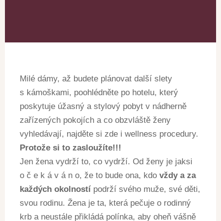
Milé dámy, až budete plánovat další slety
s kámoškami, poohlédněte po hotelu, který
poskytuje úžasný a stylový pobyt v nádherně
zařízených pokojích a co obzvláště ženy
vyhledávají, najděte si zde i wellness procedury.
Protože si to zasloužíte!!!
Jen žena vydrží to, co vydrží. Od ženy je jaksi
o č e k á v á n o, že to bude ona, kdo
vždy a za
každých okolností
podrží svého muže, své děti,
svou rodinu. Žena je ta, která pečuje o rodinný
krb a neustále přikládá polínka, aby oheň vášně