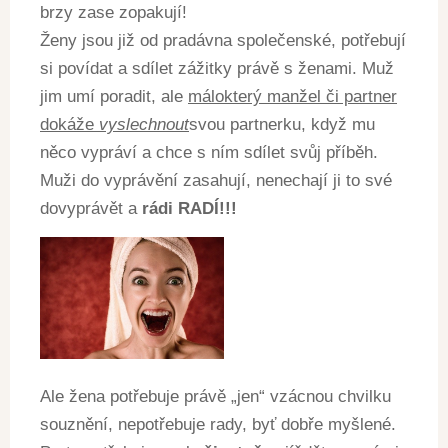
brzy zase zopakují!
Ženy jsou již od pradávna společenské, potřebují
si povídat a sdílet zážitky právě s ženami. Muž
jim umí poradit, ale
málokterý manžel či partner
dokáže
vyslechnout
svou partnerku, když mu
něco vypráví a chce s ním sdílet svůj příběh.
Muži do vyprávění zasahují, nenechají ji to své
dovyprávět a
rádi RADÍ!!!
Ale žena potřebuje právě „jen“ vzácnou chvilku
souznění, nepotřebuje rady, byť dobře myšlené.