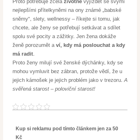
Proto potřebuje zcela
životně
vyjíždět se svými
nejlepšími přítelkyněmi na ony známé „babské
sněmy“, slety, wellnessy – říkejte si tomu, jak
chcete, ale ženy se potřebují setkávat a sdílet
spolu své pocity a zážitky. Jen žena dokáže
ženě porozumět a
ví, kdy má poslouchat a kdy
má radit
.
Proto ženy milují své ženské dýchánky, kdy se
mohou vymluvit bez zábran, protože vědí, že u
jejich kámošek je jejich problém jako v trezoru.
A
svěřená starost – poloviční starost!
Kup si reklamu pod tímto článkem jen za 50
Kč