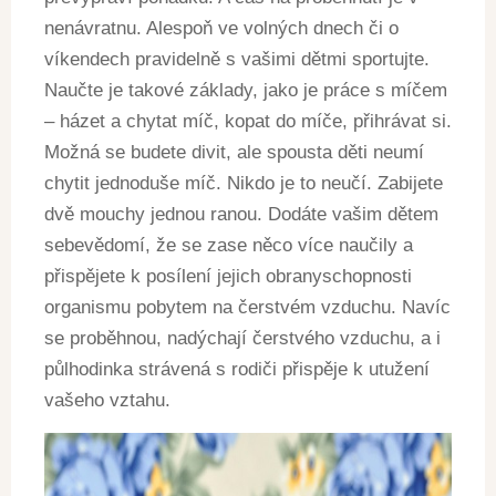
nenávratnu. Alespoň ve volných dnech či o
víkendech pravidelně s vašimi dětmi sportujte.
Naučte je takové základy, jako je práce s míčem
– házet a chytat míč, kopat do míče, přihrávat si.
Možná se budete divit, ale spousta děti neumí
chytit jednoduše míč. Nikdo je to neučí. Zabijete
dvě mouchy jednou ranou. Dodáte vašim dětem
sebevědomí, že se zase něco více naučily a
přispějete k posílení jejich obranyschopnosti
organismu pobytem na čerstvém vzduchu. Navíc
se proběhnou, nadýchají čerstvého vzduchu, a i
půlhodinka strávená s rodiči přispěje k utužení
vašeho vztahu.