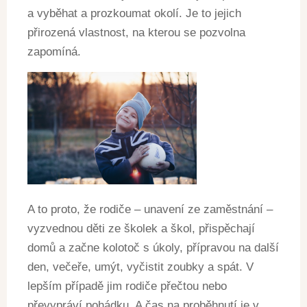
a vyběhat a prozkoumat okolí. Je to jejich
přirozená vlastnost, na kterou se pozvolna
zapomíná.
A to proto, že rodiče – unavení ze zaměstnání –
vyzvednou děti ze školek a škol, přispěchají
domů a začne kolotoč s úkoly, přípravou na další
den, večeře, umýt, vyčistit zoubky a spát. V
lepším případě jim rodiče přečtou nebo
převypráví pohádku. A čas na proběhnutí je v