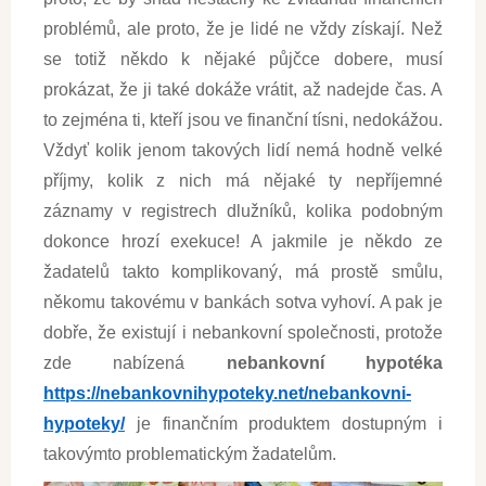
problémů, ale proto, že je lidé ne vždy získají. Než
se totiž někdo k nějaké půjčce dobere, musí
prokázat, že ji také dokáže vrátit, až nadejde čas. A
to zejména ti, kteří jsou ve finanční tísni, nedokážou.
Vždyť kolik jenom takových lidí nemá hodně velké
příjmy, kolik z nich má nějaké ty nepříjemné
záznamy v registrech dlužníků, kolika podobným
dokonce hrozí exekuce! A jakmile je někdo ze
žadatelů takto komplikovaný, má prostě smůlu,
někomu takovému v bankách sotva vyhoví. A pak je
dobře, že existují i nebankovní společnosti, protože
zde nabízená
nebankovní hypotéka
https://nebankovnihypoteky.net/nebankovni-
hypoteky/
je finančním produktem dostupným i
takovýmto problematickým žadatelům.