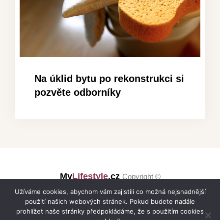
Na úklid bytu po rekonstrukci si
pozvěte odborníky
My
Lifestyle
.cz
Copyright ©
Užíváme cookies, abychom vám zajistili co možná nejsnadnější
použití našich webových stránek. Pokud budete nadále
prohlížet naše stránky předpokládáme, že s použitím cookies