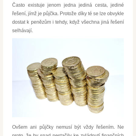
Často existuje jenom jedna jediná cesta, jediné
řešení, jímž je půjčka. Protože díky té se lze obvykle
dostat k penězům i tehdy, když všechna jiná řešení
selhávají.
Ovšem ani půjčky nemusí být vždy řešením. Ne
proto, že by snad nestačily ke zvládnutí finančních