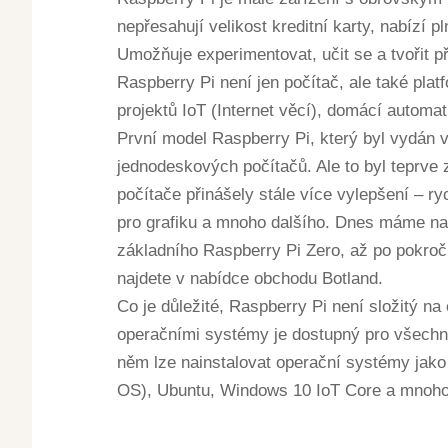
nepřesahují velikost kreditní karty, nabízí 
Umožňuje experimentovat, učit se a tvořit 
Raspberry Pi není jen počítač, ale také pla
projektů IoT (Internet věcí), domácí automat
První model Raspberry Pi, který byl vydán v
jednodeskových počítačů. Ale to byl teprve
počítače přinášely stále více vylepšení – r
pro grafiku a mnoho dalšího. Dnes máme na
základního Raspberry Pi Zero, až po pokroč
najdete v nabídce obchodu Botland.
Co je důležité, Raspberry Pi není složitý na
operačními systémy je dostupný pro všechn
něm lze nainstalovat operační systémy jak
OS), Ubuntu, Windows 10 IoT Core a mnoho