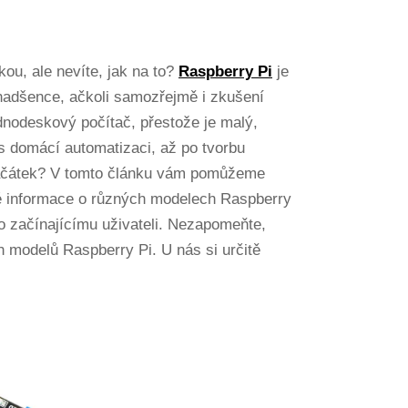
kou, ale nevíte, jak na to?
Raspberry Pi
je
é nadšence, ačkoli samozřejmě i zkušení
dnodeskový počítač, přestože je malý,
s domácí automatizaci, až po tvorbu
 začátek? V tomto článku vám pomůžeme
é informace o různých modelech Raspberry
o začínajícímu uživateli. Nezapomeňte,
h modelů Raspberry Pi. U nás si určitě