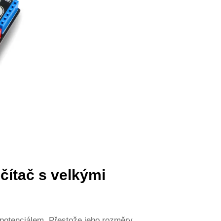
čítač s velkými
 potenciálem. Přestože jeho rozměry