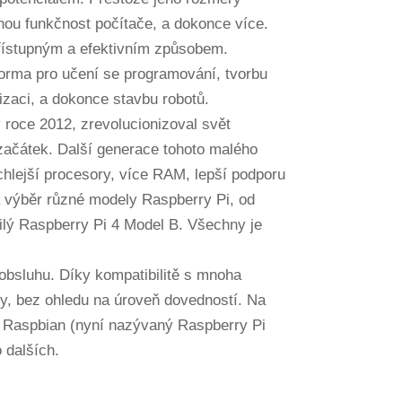
plnou funkčnost počítače, a dokonce více.
přístupným a efektivním způsobem.
tforma pro učení se programování, tvorbu
izaci, a dokonce stavbu robotů.
 roce 2012, zrevolucionizoval svět
 začátek. Další generace tohoto malého
ychlejší procesory, více RAM, lepší podporu
 výběr různé modely Raspberry Pi, od
ilý Raspberry Pi 4 Model B. Všechny je
 obsluhu. Díky kompatibilitě s mnoha
y, bez ohledu na úroveň dovedností. Na
o Raspbian (nyní nazývaný Raspberry Pi
 dalších.