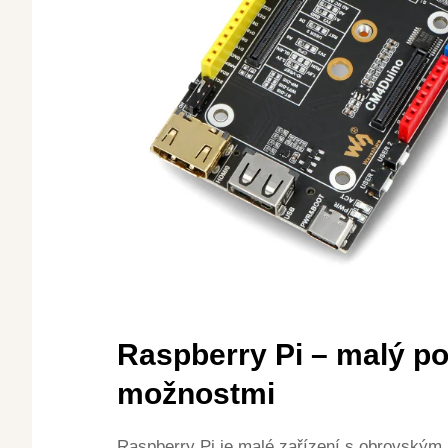
Raspberry Pi – malý po
možnostmi
Raspberry Pi je malé zařízení s obrovským