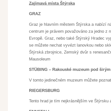
Zajímavá místa Štýrska
GRAZ
Graz je hlavním městem Štýrska a nabízí ná
centrum je právem považováno za jedno z ne
Evropě. Graz, nebo také Štýrský Hradec vy
se můžete nechat vyvézt lanovkou nebo skl
Štýrská zbrojnice, Zemský dvůr s renesančn
Mausoleum
STÜBING – Rakouské muzeum pod širým
V tomto jedinečném muzeum můžete poznat 
RIEGERSBURG
Tento hrad je tím nejkrásnějším ve Štýrsku 