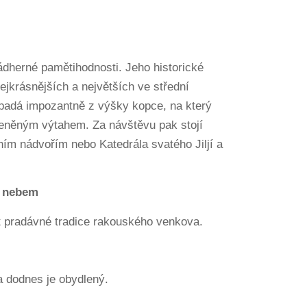
dherné pamětihodnosti. Jeho historické
jkrásnějších a největších ve střední
padá impozantně z výšky kopce, na který
eněným výtahem. Za návštěvu pak stojí
ím nádvořím nebo Katedrála svatého Jiljí a
 nebem
pradávné tradice rakouského venkova.
a dodnes je obydlený.