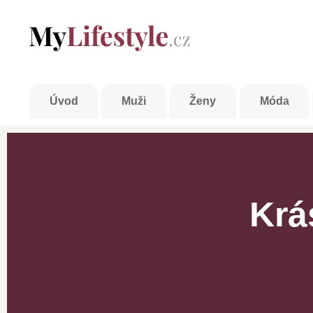
Úvod
Muži
Ženy
Móda
Krá