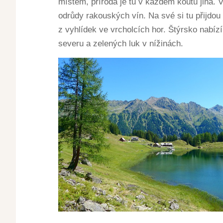
místem, příroda je tu v každém koutu jiná. V 
odrůdy rakouských vín. Na své si tu přijdou 
z vyhlídek ve vrcholcích hor. Štýrsko nabí
severu a zelených luk v nížinách.