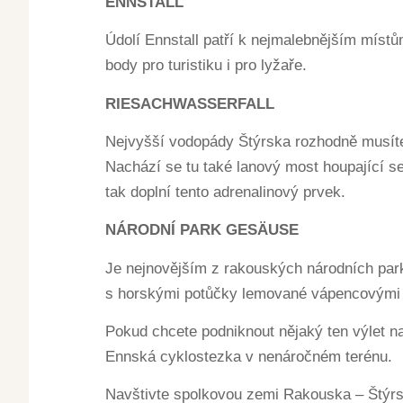
ENNSTALL
Údolí Ennstall patří k nejmalebnějším míst
body pro turistiku i pro lyžaře.
RIESACHWASSERFALL
Nejvyšší vodopády Štýrska rozhodně musíte
Nachází se tu také lanový most houpající s
tak doplní tento adrenalinový prvek.
NÁRODNÍ PARK GESÄUSE
Je nejnovějším z rakouských národních park
s horskými potůčky lemované vápencovými 
Pokud chcete podniknout nějaký ten výlet na
Ennská cyklostezka v nenáročném terénu.
Navštivte spolkovou zemi Rakouska – Štýrsk