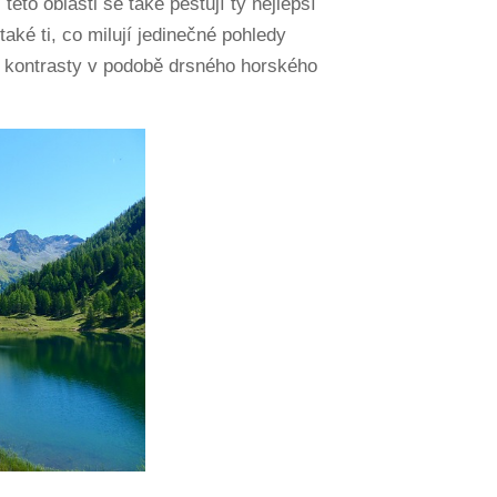
této oblasti se také pěstují ty nejlepší
také ti, co milují jedinečné pohledy
zí kontrasty v podobě drsného horského