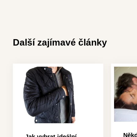
Další zajímavé články
Někd
Jak vybrat ideální