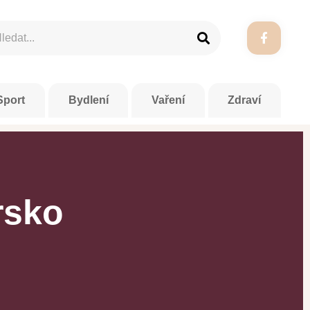
Sport
Bydlení
Vaření
Zdraví
rsko