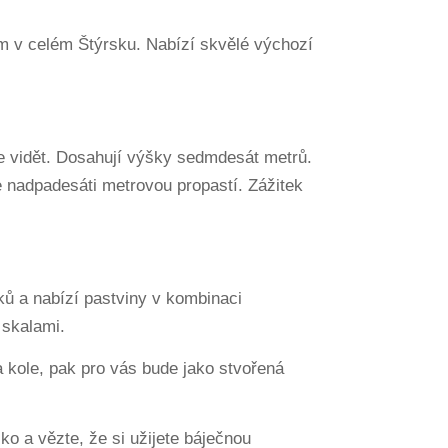
ům v celém Štýrsku. Nabízí skvělé výchozí
 vidět. Dosahují výšky sedmdesát metrů.
e nadpadesáti metrovou propastí. Zážitek
ů a nabízí pastviny v kombinaci
skalami.
 kole, pak pro vás bude jako stvořená
o a vězte, že si užijete báječnou