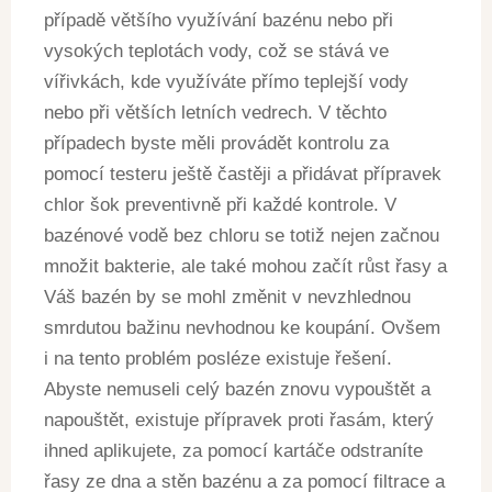
případě většího využívání bazénu nebo při
vysokých teplotách vody, což se stává ve
vířivkách, kde využíváte přímo teplejší vody
nebo při větších letních vedrech. V těchto
případech byste měli provádět kontrolu za
pomocí testeru ještě častěji a přidávat přípravek
chlor šok preventivně při každé kontrole. V
bazénové vodě bez chloru se totiž nejen začnou
množit bakterie, ale také mohou začít růst řasy a
Váš bazén by se mohl změnit v nevzhlednou
smrdutou bažinu nevhodnou ke koupání. Ovšem
i na tento problém posléze existuje řešení.
Abyste nemuseli celý bazén znovu vypouštět a
napouštět, existuje přípravek proti řasám, který
ihned aplikujete, za pomocí kartáče odstraníte
řasy ze dna a stěn bazénu a za pomocí filtrace a