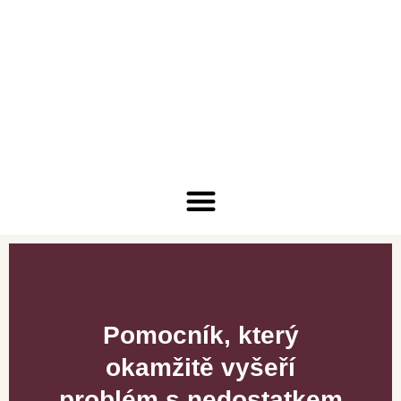
Pomocník, který
okamžitě vyšeří
problém s nedostatkem