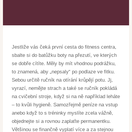
Jestliže vás čeká první cesta do fitness centra,
sbalte si do batůžku boty na přezutí, ve kterých
se dobře cítíte. Měly by mít vhodnou podrážku,
to znamená, aby „nepsaly“ po podlaze ve fitku.
Sebou určitě ručník na otírání krůpějí potu. Jj,
vyrazí, nemějte strach a také se ručník pokládá
na cvičební stroje, když si na ně například leháte
– to kvůli hygieně. Samozřejmě peníze na vstup
anebo když to s tréninky myslíte zcela vážně,
objednejte si a rovnou zaplaťte permanentku.
Většinou se finančně vyplatí více a za stejnou