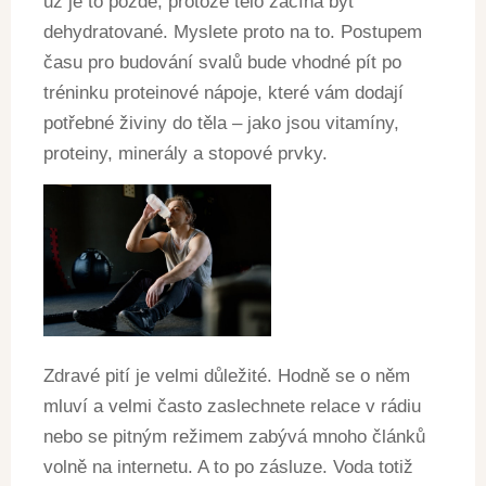
už je to pozdě, protože tělo začíná být
dehydratované. Myslete proto na to. Postupem
času pro budování svalů bude vhodné pít po
tréninku proteinové nápoje, které vám dodají
potřebné živiny do těla – jako jsou vitamíny,
proteiny, minerály a stopové prvky.
Zdravé pití je velmi důležité. Hodně se o něm
mluví a velmi často zaslechnete relace v rádiu
nebo se pitným režimem zabývá mnoho článků
volně na internetu. A to po zásluze. Voda totiž