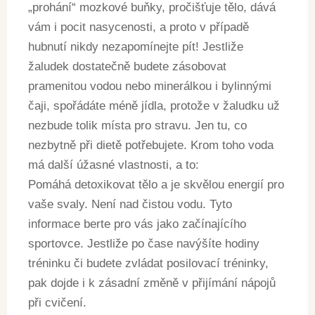
„prohání“ mozkové buňky, pročišťuje tělo, dává
vám i pocit nasycenosti, a proto v případě
hubnutí nikdy nezapomínejte pít! Jestliže
žaludek dostatečně budete zásobovat
pramenitou vodou nebo minerálkou i bylinnými
čaji, spořádáte méně jídla, protože v žaludku už
nezbude tolik místa pro stravu. Jen tu, co
nezbytně při dietě potřebujete. Krom toho voda
má další úžasné vlastnosti, a to:
Pomáhá detoxikovat tělo a je skvělou energií pro
vaše svaly. Není nad čistou vodu. Tyto
informace berte pro vás jako začínajícího
sportovce. Jestliže po čase navýšíte hodiny
tréninku či budete zvládat posilovací tréninky,
pak dojde i k zásadní změně v přijímání nápojů
při cvičení.