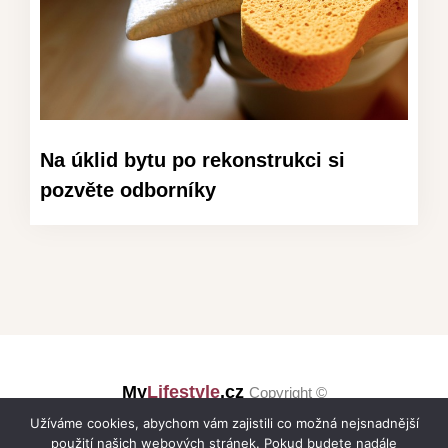
Na úklid bytu po rekonstrukci si
pozvěte odborníky
My
Lifestyle
.cz
Copyright ©
Užíváme cookies, abychom vám zajistili co možná nejsnadnější
použití našich webových stránek. Pokud budete nadále