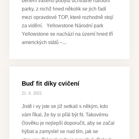
během vašeho pobytu úchvatné národní
parky, z nichž hned několik se jich řadí
mezi opravdové TOP, které rozhodně stojí
za vidění. Yellowstone Národní park
Yellowstone se nachází na území hned tří
amerických států –
Buď fit díky cvičení
21. 6. 2021
Jistě i vy jste se již setkali s někým, kdo
vám říkal, že by si přál být fit. Takovému
člověku je nejlepší doporučit, aby se začal
hýbat a zamyslel se nad tím, jak se