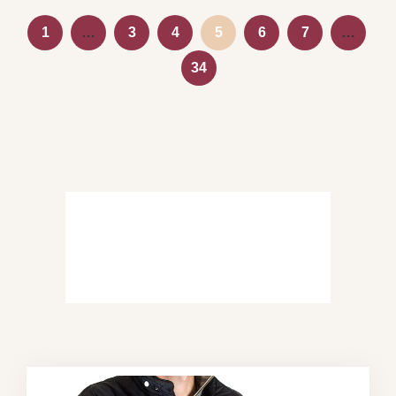
1
…
3
4
5
6
7
…
34